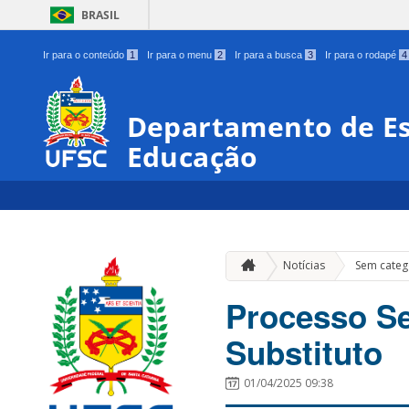
BRASIL
Ir para o conteúdo
1
Ir para o menu
2
Ir para a busca
3
Ir para o rodapé
4
Departamento de Es
Educação
Notícias
Sem categ
Processo Se
Substituto
01/04/2025 09:38