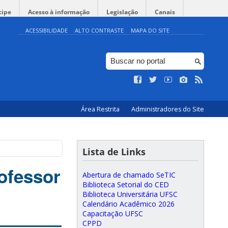
cipe
Acesso à informação
Legislação
Canais
ACESSIBILIDADE
ALTO CONTRASTE
MAPA DO SITE
Área Restrita
Administradores do Site
Lista de Links
ofessor
Abertura de chamado SeTIC
Biblioteca Setorial do CED
Biblioteca Universitária UFSC
Calendário Acadêmico 2026
Capacitação UFSC
CPPD