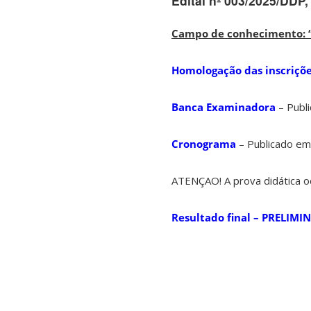
Edital nº 003/2025/DDP,
Campo de conhecimento: “
Homologação das inscriçõ
Banca Examinadora
– Publ
Cronograma
– Publicado em
ATENÇAO! A prova didática o
Resultado final – PRELIMI