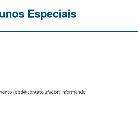
lunos Especiais
amento (eed@contato.ufsc.br) informando: